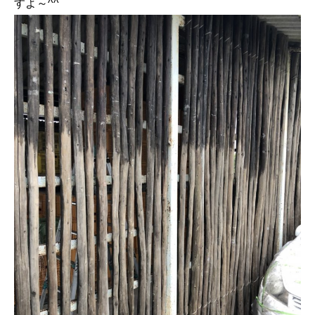
すよ～^^