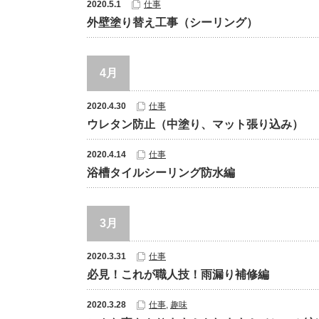
2020.5.1
仕事
外壁塗り替え工事（シーリング）
4月
2020.4.30
仕事
ウレタン防止（中塗り、マット張り込み）
2020.4.14
仕事
浴槽タイルシーリング防水編
3月
2020.3.31
仕事
必見！これが職人技！雨漏り補修編
2020.3.28
仕事
,
趣味